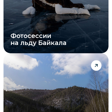
Пешие походы
и фототуры