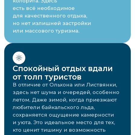
Прогулки
на хивусе
Катание на коньках