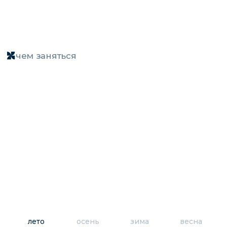
Хайкинг
по замерзшему озеру
Подлёдная
лето
осень
зима
весна