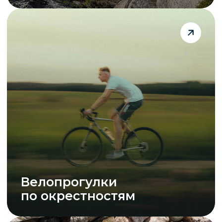
адрес
Иркутская обл., пос. Большое
Голоустное, ул. 2-я Рейдовая,
12
режим работы
пн–вс 8:00–22:00
почта
Wind.Lake.Baikal@yandex.ru
телефон
+7 914 905-62-00