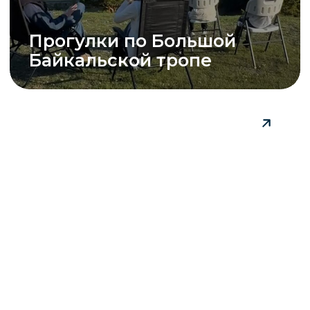
Реликтовая
тополиная роща
блог
смотреть все