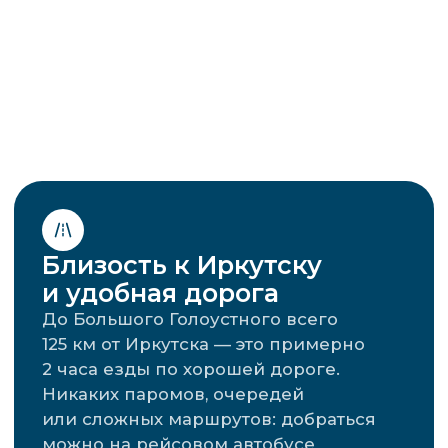
сохраняется ощущение камерности
и уюта. Это идеальное место для тех,
кто ценит тишину и возможность
насладиться природой без суеты.
Уникальная природа
Это место с особым характером:
суровые ветра, живописные скалы
и песчаные пляжи создают
неповторимую атмосферу. Здесь
начинаются знаменитые байкальские
волны, а чистота воды и воздуха
превосходит другие популярные
локации. Это идеальное место для тех,
кто ценит первозданную красоту
и уникальные природные ландшафты.