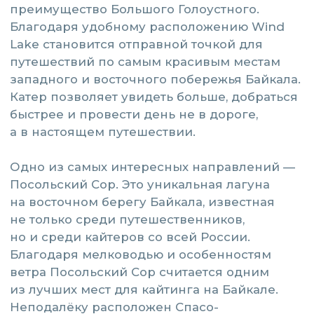
региона.
Ещё одно популярное направление —
Бугульдейка с её знаменитым мраморным
карьером. Белоснежные склоны карьера
стали одной из самых узнаваемых
природных достопримечательностей
западного побережья Байкала.
Особое место занимает бухта Песчаная —
визитная карточка озера. Здесь находятся
знаменитые ходульные деревья, чьи
корни возвышаются над песком, создавая
один из самых узнаваемых пейзажей
Байкала.
Путешествие по воде позволяет увидеть
Байкал совсем другим. Без пробок, без
длительных переездов и с совершенно
иного ракурса. Именно поэтому многие
гости Wind Lake начинают своё
знакомство с Байкалом не с экскурсии
по берегу, а с выхода в открытую воду.
Именно там становится понятно,
насколько огромен, разнообразен
и красив Байкал на самом деле.