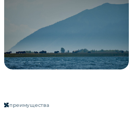
Активно развивающаяся
инфраструктура
Большое Голоустное — это место,
где комфорт сочетается
с аутентичностью. Инфраструктура
развивается осознанно:
современные отели, рестораны
и развлечения появляются
без ущерба для экологии и местного
колорита. Здесь
есть всё необходимое
для качественного отдыха,
но нет излишней застройки
или массового туризма.
Спокойный отдых вдали
от толп туристов
В отличие от Ольхона или Листвянки,
здесь нет шума и очередей, особенно
летом. Даже зимой, когда приезжают
любители байкальского льда,