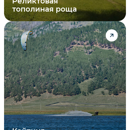
СДЕЛАЙТЕ ВАШ
ОТДЫХ У БАЙКАЛА
БЕЗУПРЕЧНЫМ
Забронируйте номер в Wind Lake
и наслаждайтесь комфортом
с видом на озеро. Современные
технологии, уютные интерьеры,
СПА и ресторан уже ждут вас.
cмотреть номера