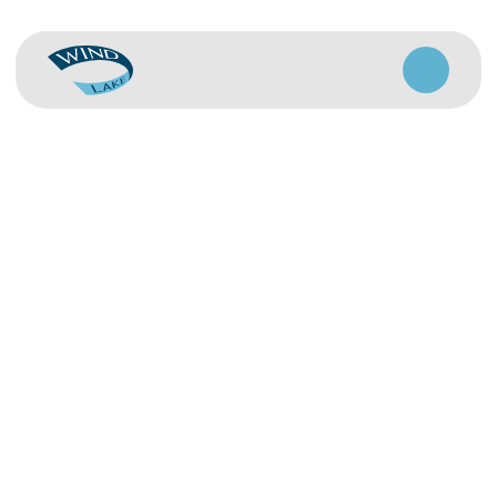
БОЛЬШОЕ
ГОЛОУСТНОЕ
Сердце Байкала, где природа
встречается с комфортом. Здесь
стихия ветра соседствует с уютными
пространствами для отдыха.