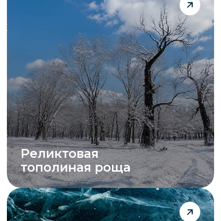
Поход
к Сухому озеру
Реликтовая