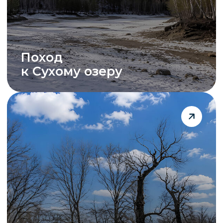
Рыбалка на сига
и хариуса
Сбор грибов и ягод
в окрестных лесах