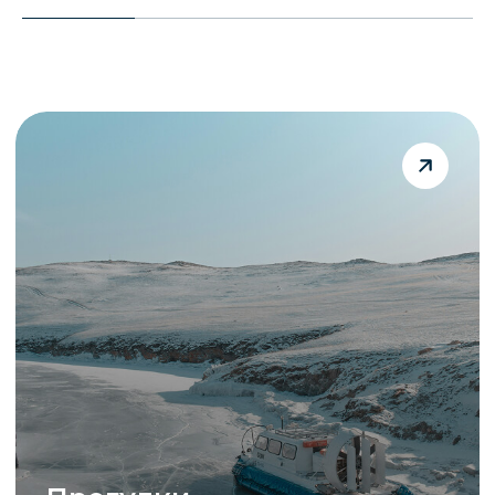
рыбалка
Реликтовая
тополиная роща