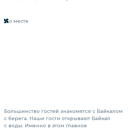
Большинство гостей знакомятся с Байкалом
с берега. Наши гости открывают Байкал
с воды. Именно в этом главное
преимущество Большого Голоустного.
Благодаря удобному расположению Wind
Lake становится отправной точкой для
путешествий по самым красивым местам
западного и восточного побережья Байкала.
Катер позволяет увидеть больше, добраться
быстрее и провести день не в дороге,
а в настоящем путешествии.
Одно из самых интересных направлений —
Посольский Сор. Это уникальная лагуна
на восточном берегу Байкала, известная
не только среди путешественников,
но и среди кайтеров со всей России.
Благодаря мелководью и особенностям
ветра Посольский Сор считается одним
из лучших мест для кайтинга на Байкале.
Неподалёку расположен Спасо-
Преображенский Посольский монастырь —
один из старейших мужских монастырей
Сибири и важный исторический памятник