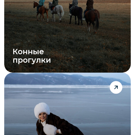
Велопрогулки
по окрестностям
Ужины на берегу
Байкала от шеф-повара