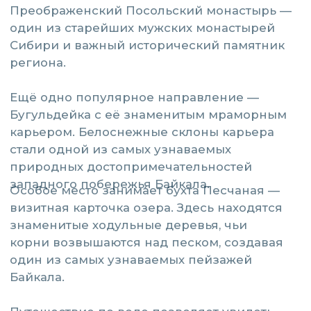
Иркутск называют серединой Земли,
Большое Голоустное — центром Байкала,
а Wind Lake — местом, откуда начинается
настоящее путешествие по Байкалу.
преимущества