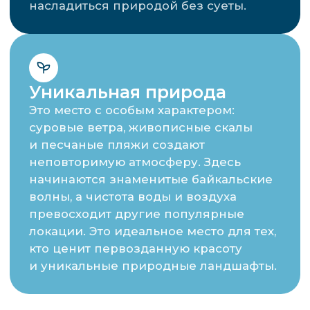
по льду озера
Прогулки по льду
Байкала к наплескам,
гротам и торосам