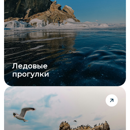
Реликтовая
тополиная роща
Кайтинг