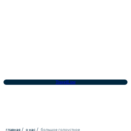
о месте
TravelLine
главная
/
о нас
/
большое голоустное