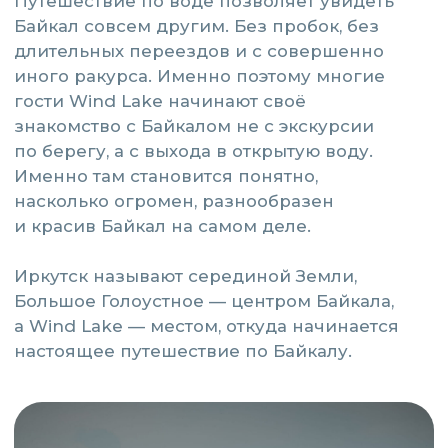
Близость к Иркутску
и удобная дорога
До Большого Голоустного всего
125 км от Иркутска — это примерно
2 часа езды по хорошей дороге.
Никаких паромов, очередей
или сложных маршрутов: добраться
можно на рейсовом автобусе
или автомобиле. Удобное
расположение делает его идеальным
выбором для коротких выходных
или спонтанного отдыха.